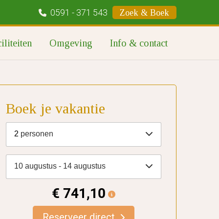
0591 - 371 543
Zoek & Boek
iliteiten
Omgeving
Info & contact
Boek je vakantie
2
personen
10 augustus - 14 augustus
€ 741,10
Reserveer direct