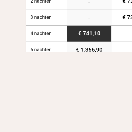
€ 7
2 nachten
-
€ 7
3 nachten
-
€ 741,10
4 nachten
€ 1.366,90
6 nachten
€ 1.249,80
€ 1.
1 week
2 weken
-