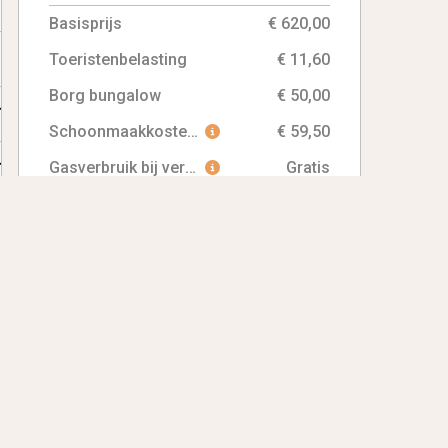
€ 510,30
-
-
Basisprijs
€ 620,00
€ 513,20
Toeristenbelasting
€ 11,60
-
-
Borg bungalow
€ 50,00
16,10
€ 516,10
-
Schoonmaakkosten bungalow (verplicht)
€ 59,50
16,90
Gasverbruik bij vertrek te betalen!
Gratis
-
-
54,80
Totaalprijs
€ 854,80
€ 741,10
-
Reserveer direct
-
-
-