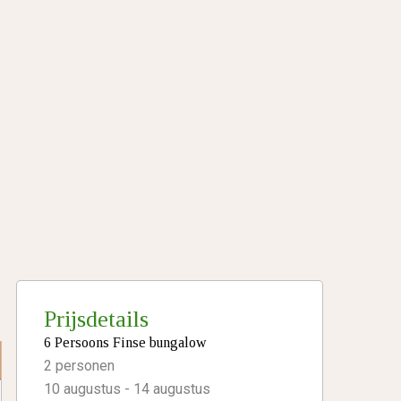
Prijsdetails
6 Persoons Finse bungalow
24 aug
vr 28 aug
ma 31 aug
2 personen
10 augustus
-
14 augustus