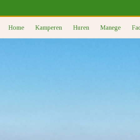
Home
Kamperen
Huren
Manege
Fac