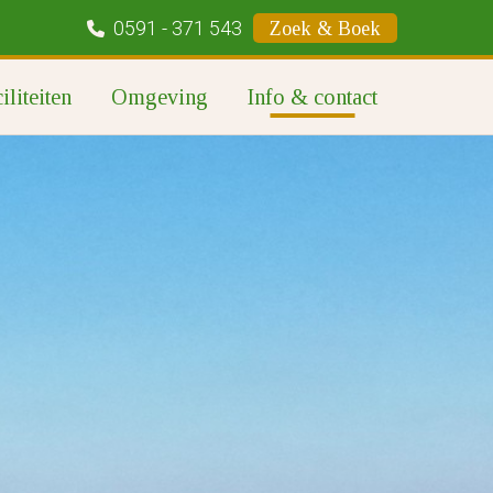
0591 - 371 543
Zoek & Boek
iliteiten
Omgeving
Info & contact