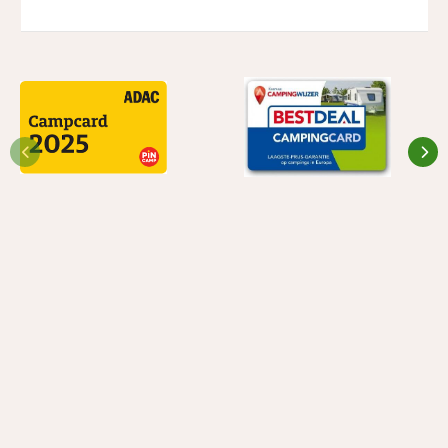
Klik en download onze App
voor alle informatie en programma's
Home
|
Nieuws
|
Dolle donderdag 2026