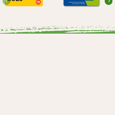
Klik en download onze App
voor alle informatie en programma's
Home
|
Nieuws
|
Run Forest Run – Hooilanden
Vakantieoord de Bronzen Emmer
Vakantieoord de Bronzen Emmer
Mepperstraat 41
7855 TA Meppen
0591 - 371 543